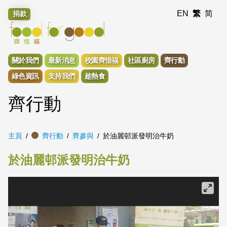
EN
繁
简
捐款
關於我們
最新消息
校園齊惜福
社區廚房
齊行動
綠色資訊
支持我們
趁熱食
齊行動
主頁
齊行動
齊參與
於油麗邨派發明治牛奶
於油麗邨派發明治牛奶