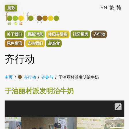
EN
繁
简
捐款
关于我们
最新消息
校园齐惜福
社区厨房
齐行动
绿色资讯
支持我们
趁热食
齐行动
主页
齐行动
齐参与
于油丽村派发明治牛奶
于油丽村派发明治牛奶