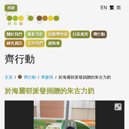
EN
繁
简
捐款
關於我們
最新消息
校園齊惜福
社區廚房
齊行動
綠色資訊
支持我們
趁熱食
齊行動
主頁
齊行動
齊參與
於海麗邨派發捐贈的朱古力奶
於海麗邨派發捐贈的朱古力奶