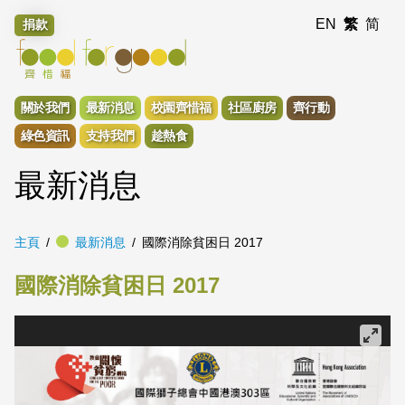
EN
繁
简
捐款
關於我們
最新消息
校園齊惜福
社區廚房
齊行動
綠色資訊
支持我們
趁熱食
最新消息
主頁
最新消息
國際消除貧困日 2017
國際消除貧困日 2017