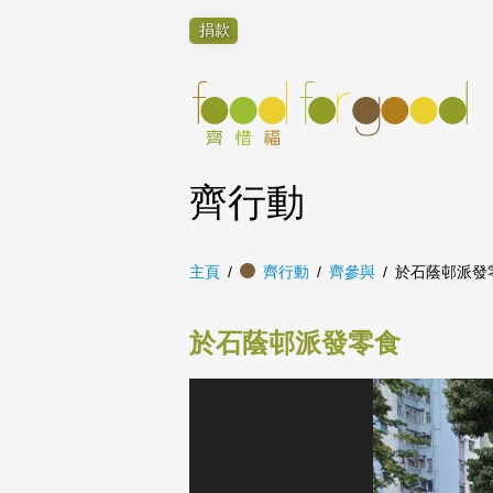
捐款
齊行動
主頁
齊行動
齊參與
於石蔭邨派發
於石蔭邨派發零食