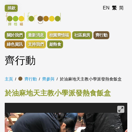
EN
繁
简
捐款
關於我們
最新消息
校園齊惜福
社區廚房
齊行動
綠色資訊
支持我們
趁熱食
齊行動
主頁
齊行動
齊參與
於油麻地天主教小學派發熱食飯盒
於油麻地天主教小學派發熱食飯盒