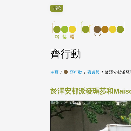
捐款
齊行動
主頁
齊行動
齊參與
於澤安邨派發瑪莎
於澤安邨派發瑪莎和Maison