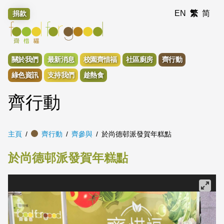
EN
繁
简
捐款
關於我們
最新消息
校園齊惜福
社區廚房
齊行動
綠色資訊
支持我們
趁熱食
齊行動
主頁
齊行動
齊參與
於尚德邨派發賀年糕點
於尚德邨派發賀年糕點