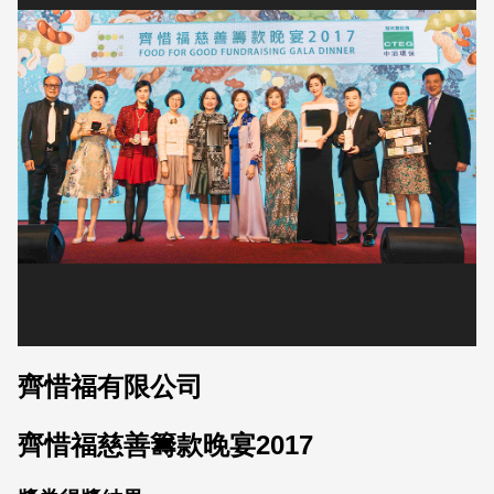
齊惜福有限公司
齊惜福慈善籌款晚宴2017