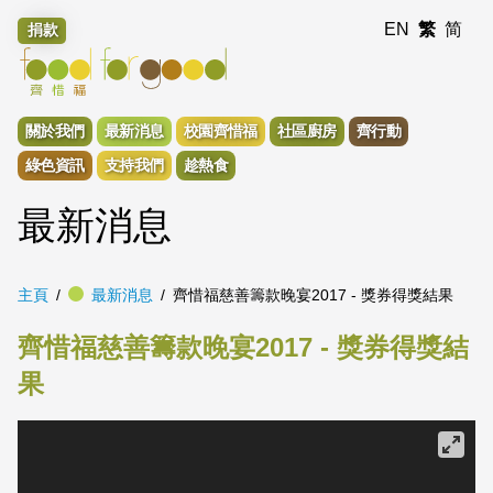
EN
繁
简
捐款
關於我們
最新消息
校園齊惜福
社區廚房
齊行動
綠色資訊
支持我們
趁熱食
最新消息
主頁
最新消息
齊惜福慈善籌款晚宴2017 - 獎券得獎結果
齊惜福慈善籌款晚宴2017 - 獎券得獎結
果