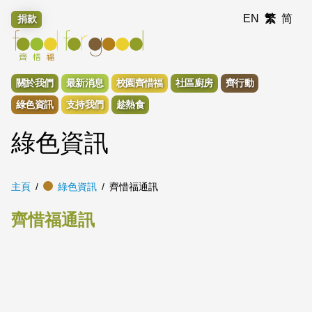
EN
繁
简
捐款
關於我們
最新消息
校園齊惜福
社區廚房
齊行動
綠色資訊
支持我們
趁熱食
綠色資訊
主頁
綠色資訊
齊惜福通訊
齊惜福通訊