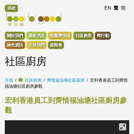
EN
繁
简
捐款
關於我們
最新消息
校園齊惜福
社區廚房
齊行動
綠色資訊
支持我們
趁熱食
社區廚房
主頁
社區廚房
齊惜福油塘社區廚房
宏利香港員工到齊惜
福油塘社區廚房參觀
宏利香港員工到齊惜福油塘社區廚房參
觀