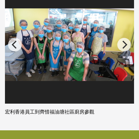
宏利香港員工到齊惜福油塘社區廚房參觀