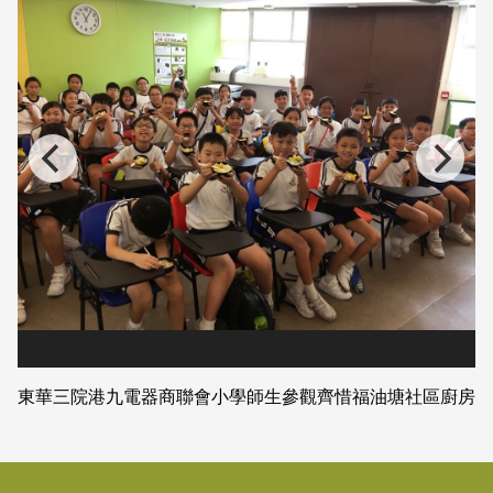
東華三院港九電器商聯會小學師生參觀齊惜福油塘社區廚房