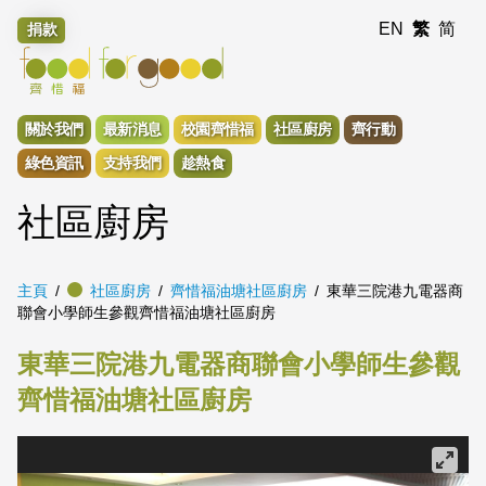
EN
繁
简
捐款
關於我們
最新消息
校園齊惜福
社區廚房
齊行動
綠色資訊
支持我們
趁熱食
社區廚房
主頁
社區廚房
齊惜福油塘社區廚房
東華三院港九電器商
聯會小學師生參觀齊惜福油塘社區廚房
東華三院港九電器商聯會小學師生參觀
齊惜福油塘社區廚房