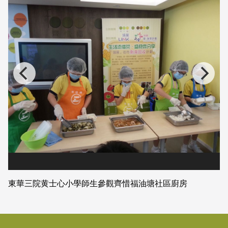
東華三院黄士心小學師生參觀齊惜福油塘社區廚房