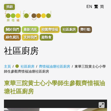
EN
繁
简
捐款
關於我們
最新消息
校園齊惜福
社區廚房
齊行動
綠色資訊
支持我們
趁熱食
社區廚房
主頁
社區廚房
齊惜福油塘社區廚房
東華三院黄士心小學
師生參觀齊惜福油塘社區廚房
東華三院黄士心小學師生參觀齊惜福油
塘社區廚房