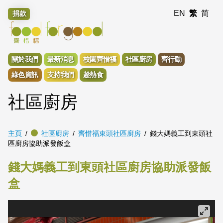
EN
繁
简
捐款
關於我們
最新消息
校園齊惜福
社區廚房
齊行動
綠色資訊
支持我們
趁熱食
社區廚房
主頁
社區廚房
齊惜福東頭社區廚房
錢大媽義工到東頭社
區廚房協助派發飯盒
錢大媽義工到東頭社區廚房協助派發飯
盒