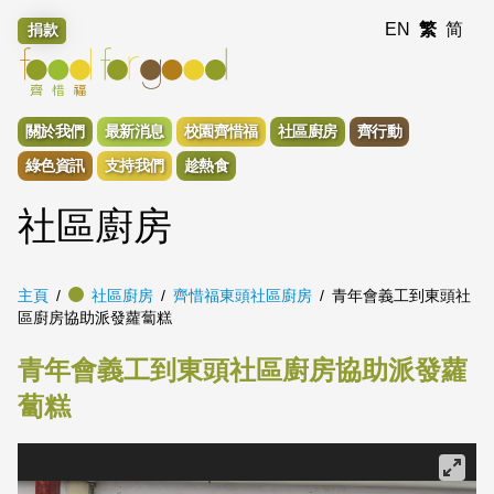
EN
繁
简
捐款
關於我們
最新消息
校園齊惜福
社區廚房
齊行動
綠色資訊
支持我們
趁熱食
社區廚房
主頁
社區廚房
齊惜福東頭社區廚房
青年會義工到東頭社
區廚房協助派發蘿蔔糕
青年會義工到東頭社區廚房協助派發蘿
蔔糕