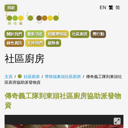
EN
繁
简
捐款
關於我們
最新消息
校園齊惜福
社區廚房
齊行動
綠色資訊
支持我們
趁熱食
社區廚房
主頁
社區廚房
齊惜福東頭社區廚房
傳奇義工隊到東頭社
區廚房協助派發物資
傳奇義工隊到東頭社區廚房協助派發物
資