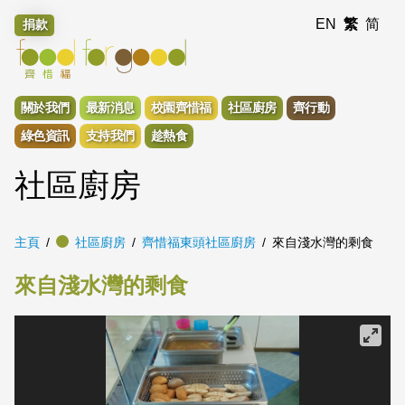
EN
繁
简
捐款
關於我們
最新消息
校園齊惜福
社區廚房
齊行動
綠色資訊
支持我們
趁熱食
社區廚房
主頁
社區廚房
齊惜福東頭社區廚房
來自淺水灣的剩食
來自淺水灣的剩食