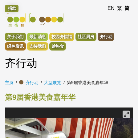
EN
繁
简
捐款
关于我们
最新消息
校园齐惜福
社区厨房
齐行动
绿色资讯
支持我们
趁热食
齐行动
主页
齐行动
大型展览
第9届香港美食嘉年华
第9届香港美食嘉年华