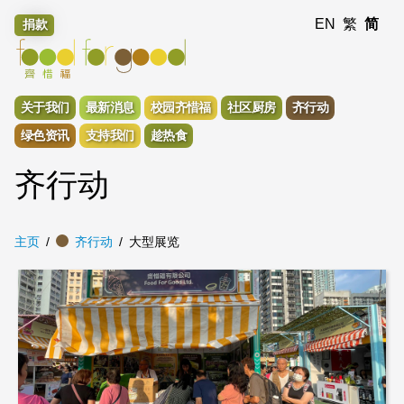
EN
繁
简
捐款
关于我们
最新消息
校园齐惜福
社区厨房
齐行动
绿色资讯
支持我们
趁热食
齐行动
主页
齐行动
大型展览