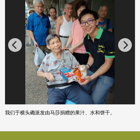
我们于横头磡派发由马莎捐赠的果汁、水和饼干。