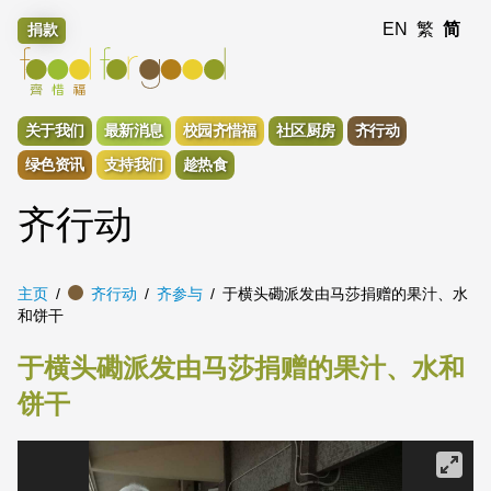
EN
繁
简
捐款
关于我们
最新消息
校园齐惜福
社区厨房
齐行动
绿色资讯
支持我们
趁热食
齐行动
主页
齐行动
齐参与
于横头磡派发由马莎捐赠的果汁、水
和饼干
于横头磡派发由马莎捐赠的果汁、水和
饼干