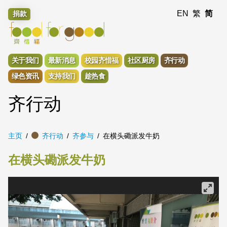
EN
繁
简
捐款
关于我们
最新消息
校园齐惜福
社区厨房
齐行动
绿色资讯
支持我们
趁热食
齐行动
主页
齐行动
齐参与
在横头磡派发牛奶
在横头磡派发牛奶