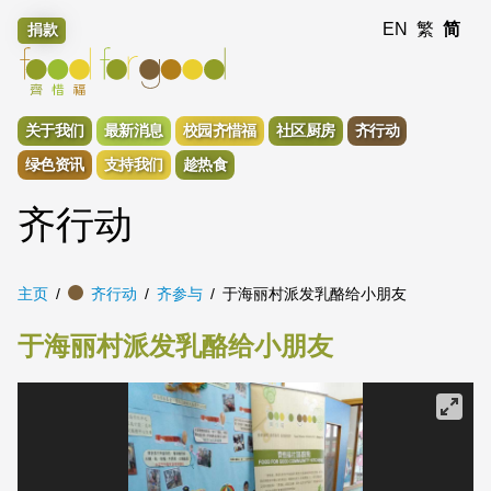
EN
繁
简
捐款
关于我们
最新消息
校园齐惜福
社区厨房
齐行动
绿色资讯
支持我们
趁热食
齐行动
主页
齐行动
齐参与
于海丽村派发乳酪给小朋友
于海丽村派发乳酪给小朋友