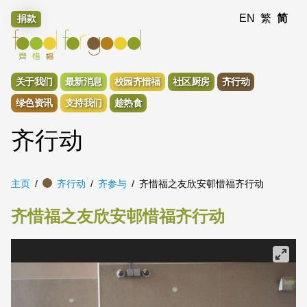
EN
繁
简
捐款
关于我们
最新消息
校园齐惜福
社区厨房
齐行动
绿色资讯
支持我们
趁热食
齐行动
主页
齐行动
齐参与
齐惜福之友欣安邨惜福齐行动
齐惜福之友欣安邨惜福齐行动