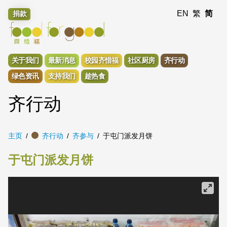
EN
繁
简
捐款
关于我们
最新消息
校园齐惜福
社区厨房
齐行动
绿色资讯
支持我们
趁热食
齐行动
主页
齐行动
齐参与
于屯门派发月饼
于屯门派发月饼