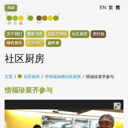
EN
繁
简
捐款
关于我们
最新消息
校园齐惜福
社区厨房
齐行动
绿色资讯
支持我们
趁热食
社区厨房
主页
社区厨房
齐惜福油塘社区厨房
惜福珍菜齐参与
惜福珍菜齐参与