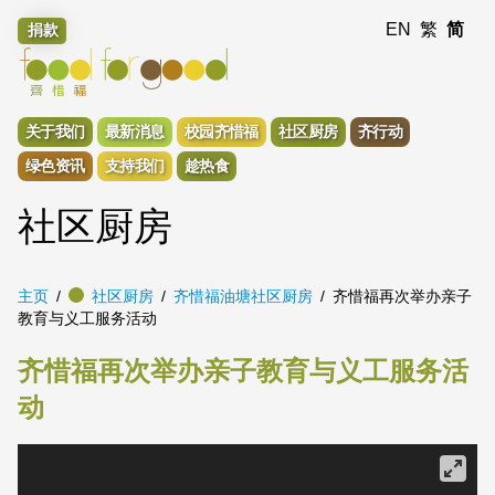
EN
繁
简
捐款
关于我们
最新消息
校园齐惜福
社区厨房
齐行动
绿色资讯
支持我们
趁热食
社区厨房
主页
社区厨房
齐惜福油塘社区厨房
齐惜福再次举办亲子
教育与义工服务活动
齐惜福再次举办亲子教育与义工服务活
动