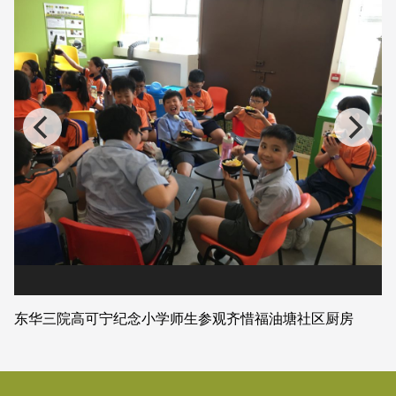
东华三院高可宁纪念小学师生参观齐惜福油塘社区厨房