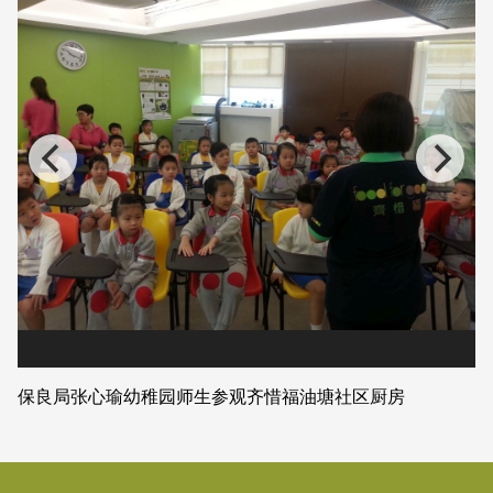
保良局张心瑜幼稚园师生参观齐惜福油塘社区厨房