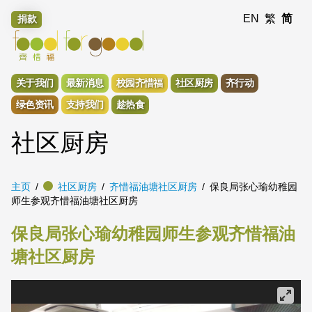
EN
繁
简
捐款
关于我们
最新消息
校园齐惜福
社区厨房
齐行动
绿色资讯
支持我们
趁热食
社区厨房
主页
社区厨房
齐惜福油塘社区厨房
保良局张心瑜幼稚园
师生参观齐惜福油塘社区厨房
保良局张心瑜幼稚园师生参观齐惜福油
塘社区厨房