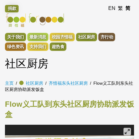
EN
繁
简
捐款
关于我们
最新消息
校园齐惜福
社区厨房
齐行动
绿色资讯
支持我们
趁热食
社区厨房
主页
社区厨房
齐惜福东头社区厨房
Flow义工队到东头社
区厨房协助派发饭盒
Flow义工队到东头社区厨房协助派发饭
盒