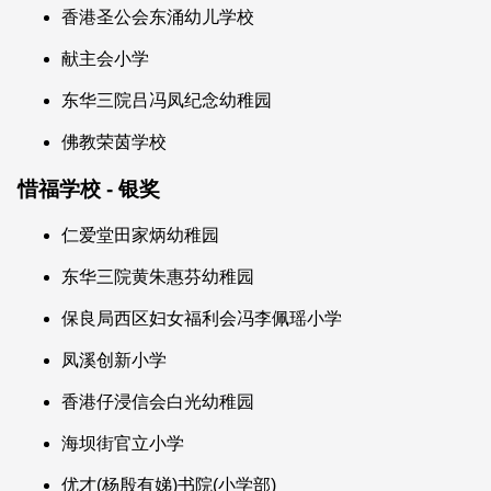
香港圣公会东涌幼儿学校
献主会小学
东华三院吕冯凤纪念幼稚园
佛教荣茵学校
惜福学校 - 银奖
仁爱堂田家炳幼稚园
东华三院黄朱惠芬幼稚园
保良局西区妇女福利会冯李佩瑶小学
凤溪创新小学
香港仔浸信会白光幼稚园
海坝街官立小学
优才(杨殷有娣)书院(小学部)