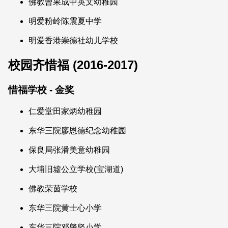
佛教曾果成中英文幼稚园
明爱粉岭陈震夏中学
明爱香港崇德社幼儿学校
校园齐惜福 (2016-2017)
惜福学校 - 金奖
仁爱堂田家炳幼稚园
东华三院廖恩德纪念幼稚园
保良局张潘美意幼稚园
大埔旧墟公立学校(宝湖道)
佛教荣茵学校
东华三院黄士心小学
东华三院邓肇坚小学