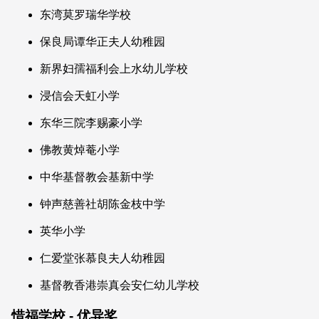
东湾莫罗瑞华学校
保良局谭华正夫人幼稚园
新界妇孺福利会上水幼儿学校
浸信会天虹小学
东华三院李赐豪小学
佛教黄焯菴小学
中华基督教会基新中学
钟声慈善社胡陈金枝中学
英华小学
仁爱堂张慕良夫人幼稚园
基督教香港崇真会安仁幼儿学校
惜福学校 - 优异奖