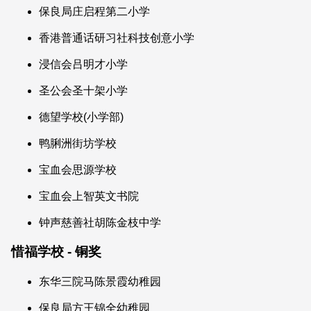
保良局庄启程第二小学
香港普通话研习社科技创意小学
浸信会吕明才小学
圣公会圣十架小学
德望学校(小学部)
鸭脷洲街坊学校
宝血会思源学校
宝血会上智英文书院
钟声慈善社胡陈金枝中学
惜福学校 - 铜奖
东华三院马陈景霞幼稚园
保良局方王锦全幼稚园