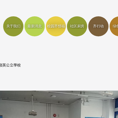
关于我们
最新消息
校园齐惜福
社区厨房
齐行动
绿
嶺英公立學校