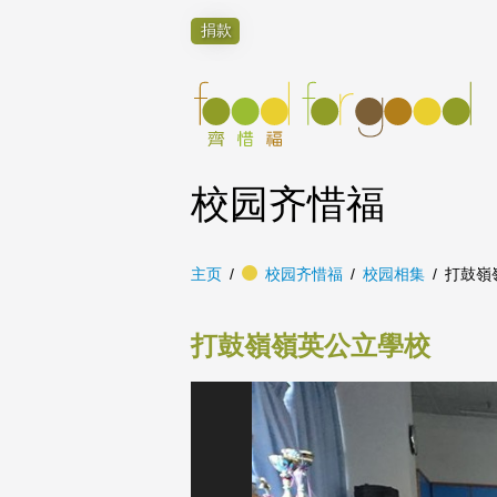
捐款
校园齐惜福
主页
校园齐惜福
校园相集
打鼓嶺
打鼓嶺嶺英公立學校