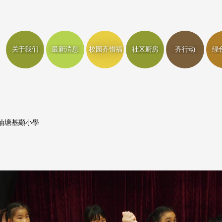
关于我们
最新消息
校园齐惜福
社区厨房
齐行动
绿
油塘基顯小學