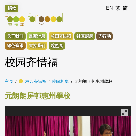
EN
繁
简
捐款
关于我们
最新消息
校园齐惜福
社区厨房
齐行动
绿色资讯
支持我们
趁热食
校园齐惜福
主页
校园齐惜福
校园相集
元朗朗屏邨惠州學校
元朗朗屏邨惠州學校