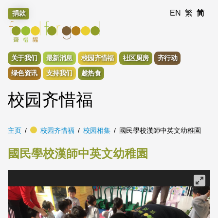
EN
繁
简
捐款
关于我们
最新消息
校园齐惜福
社区厨房
齐行动
绿色资讯
支持我们
趁热食
校园齐惜福
主页
校园齐惜福
校园相集
國民學校漢師中英文幼稚園
國民學校漢師中英文幼稚園