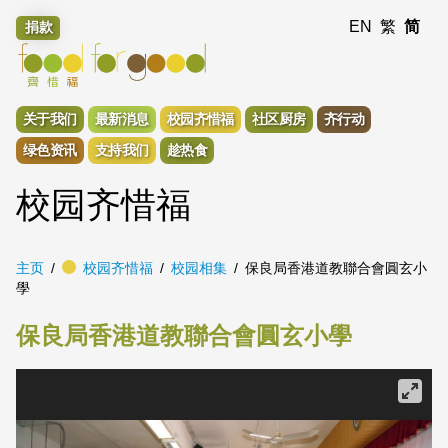
EN
繁
简
捐款
关于我们
最新消息
校园齐惜福
社区厨房
齐行动
绿色资讯
支持我们
趁热食
校园齐惜福
主页
校园齐惜福
校园相集
保良局香港道教聯合會圓玄小
學
保良局香港道教聯合會圓玄小學