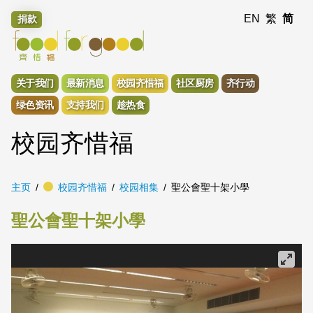
EN
繁
简
捐款
关于我们
最新消息
校园齐惜福
社区厨房
齐行动
绿色资讯
支持我们
趁热食
校园齐惜福
主页
校园齐惜福
校园相集
聖公會聖十架小學
聖公會聖十架小學