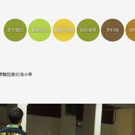
关于我们
最新消息
校园齐惜福
社区厨房
齐行动
绿
濟醫院蔡衍濤小學