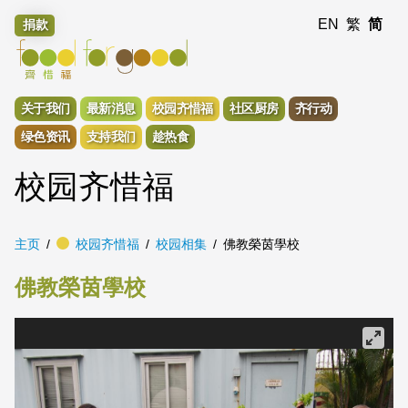
EN
繁
简
捐款
关于我们
最新消息
校园齐惜福
社区厨房
齐行动
绿色资讯
支持我们
趁热食
校园齐惜福
主页
校园齐惜福
校园相集
佛教榮茵學校
佛教榮茵學校