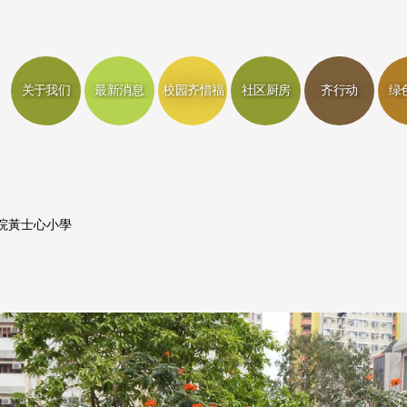
关于我们
最新消息
校园齐惜福
社区厨房
齐行动
绿
院黃士心小學