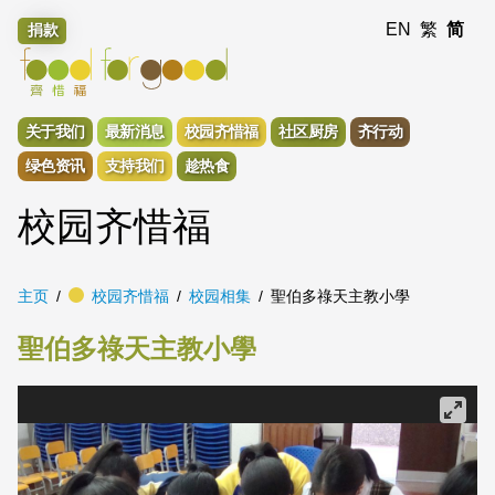
EN
繁
简
捐款
关于我们
最新消息
校园齐惜福
社区厨房
齐行动
绿色资讯
支持我们
趁热食
校园齐惜福
主页
校园齐惜福
校园相集
聖伯多祿天主教小學
聖伯多祿天主教小學