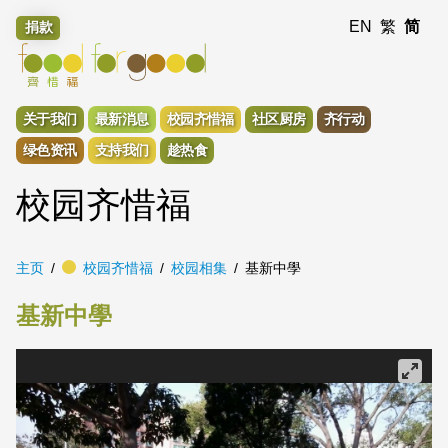
EN
繁
简
捐款
关于我们
最新消息
校园齐惜福
社区厨房
齐行动
绿色资讯
支持我们
趁热食
校园齐惜福
主页
校园齐惜福
校园相集
基新中學
基新中學